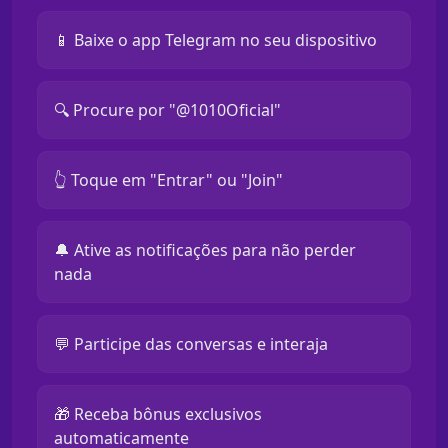
📱 Baixe o app Telegram no seu dispositivo
🔍 Procure por "@1010Oficial"
👆 Toque em "Entrar" ou "Join"
🔔 Ative as notificações para não perder
nada
💬 Participe das conversas e interaja
🎁 Receba bônus exclusivos
automaticamente