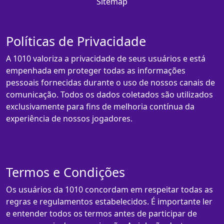
Sitemap
Políticas de Privacidade
A 1010 valoriza a privacidade de seus usuários e está
empenhada em proteger todas as informações
pessoais fornecidas durante o uso de nossos canais de
comunicação. Todos os dados coletados são utilizados
exclusivamente para fins de melhoria contínua da
experiência de nossos jogadores.
Termos e Condições
Os usuários da 1010 concordam em respeitar todas as
regras e regulamentos estabelecidos. É importante ler
e entender todos os termos antes de participar de