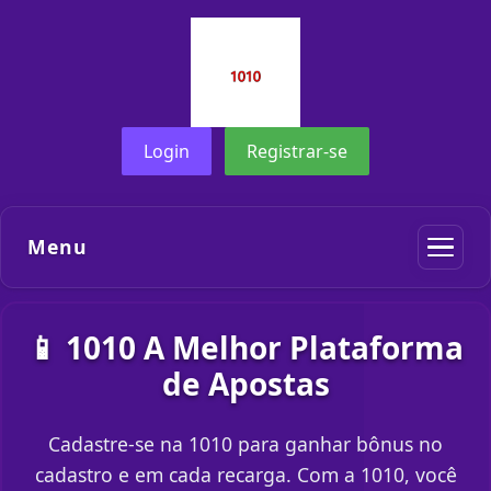
Login
Registrar-se
Menu
📱 1010 A Melhor Plataforma
de Apostas
Cadastre-se na 1010 para ganhar bônus no
cadastro e em cada recarga. Com a 1010, você