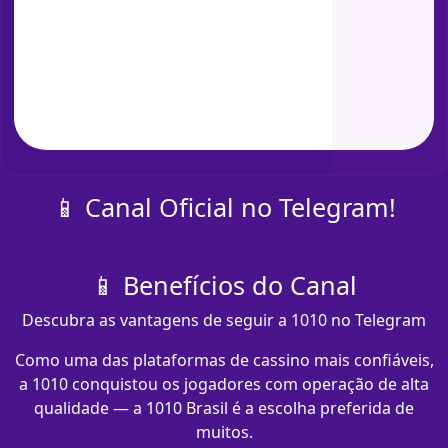
📱 Canal Oficial no Telegram!
📱 Benefícios do Canal
Descubra as vantagens de seguir a 1010 no Telegram
Como uma das plataformas de cassino mais confiáveis,
a 1010 conquistou os jogadores com operação de alta
qualidade — a 1010 Brasil é a escolha preferida de
muitos.