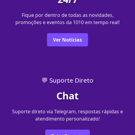
Fique por dentro de todas as novidades,
promoções e eventos da 1010 em tempo real!
Ver Notícias
💬 Suporte Direto
Chat
Suporte direto via Telegram, respostas rápidas e
atendimento personalizado!