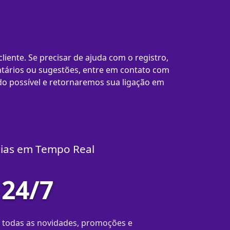
iente. Se precisar de ajuda com o registro,
tários ou sugestões, entre em contato com
do possível e retornaremos sua ligação em
cias em Tempo Real
24/7
e todas as novidades, promoções e