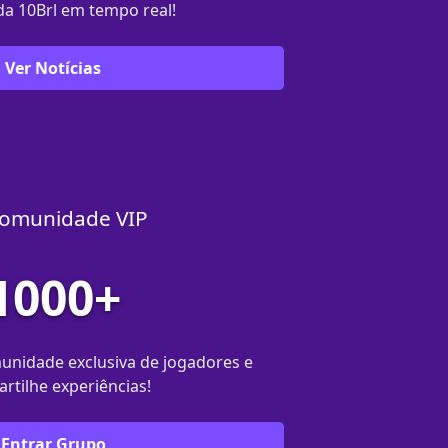
da 10Brl em tempo real!
Ver Notícias
Comunidade VIP
1000+
unidade exclusiva de jogadores e
rtilhe experiências!
Entrar Grupo