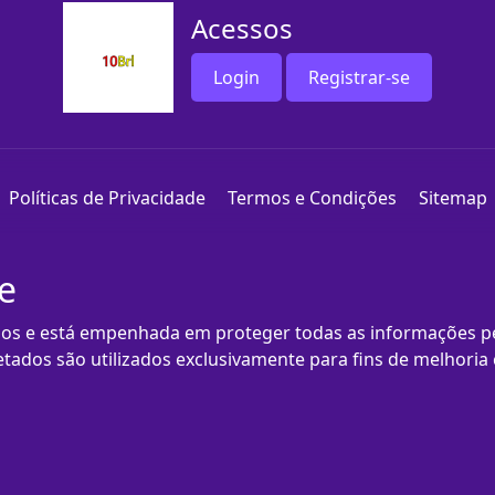
Acessos
Login
Registrar-se
Políticas de Privacidade
Termos e Condições
Sitemap
de
ários e está empenhada em proteger todas as informações p
tados são utilizados exclusivamente para fins de melhoria