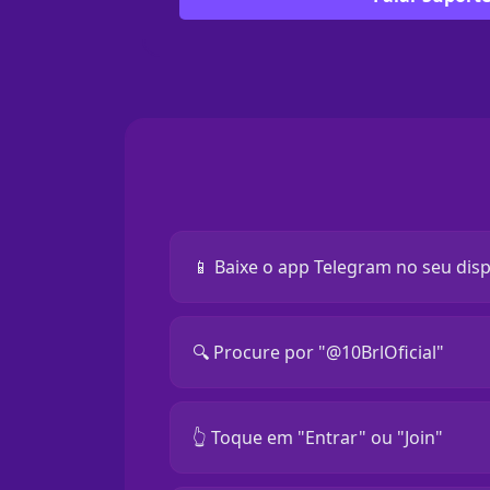
📱 Baixe o app Telegram no seu disp
🔍 Procure por "@10BrlOficial"
👆 Toque em "Entrar" ou "Join"