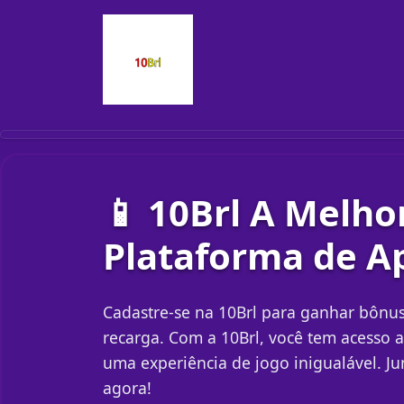
📱 10Brl A Melho
Plataforma de A
Cadastre-se na 10Brl para ganhar bônu
recarga. Com a 10Brl, você tem acesso a
uma experiência de jogo inigualável. J
agora!