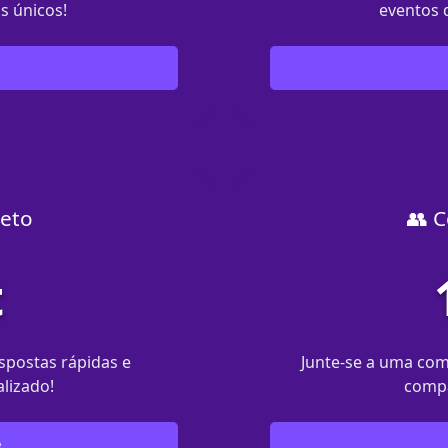
s únicos!
eventos 
reto
👥 
t
espostas rápidas e
Junte-se a uma com
lizado!
compa
e