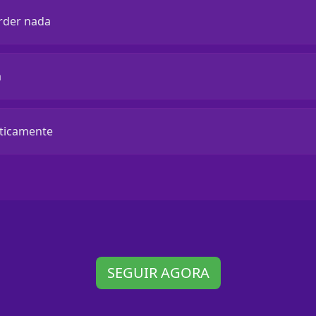
erder nada
a
aticamente
SEGUIR AGORA