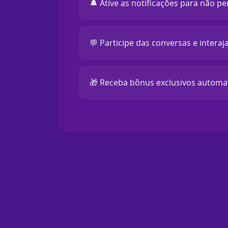
🔔 Ative as notificações para não p
💬 Participe das conversas e interaj
🎁 Receba bônus exclusivos autom