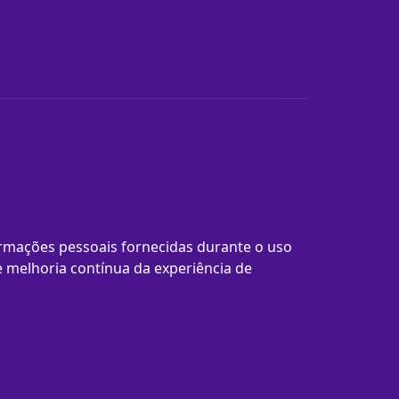
ormações pessoais fornecidas durante o uso
e melhoria contínua da experiência de