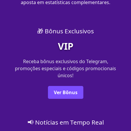
aposta em estatísticas complementares.
🎁 Bônus Exclusivos
VIP
Receba bônus exclusivos do Telegram,
promoções especiais e códigos promocionais
únicos!
Ver Bônus
📢 Notícias em Tempo Real