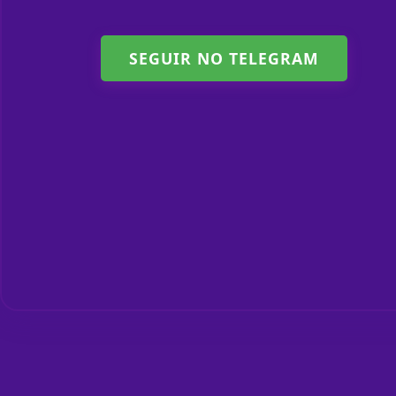
SEGUIR NO TELEGRAM