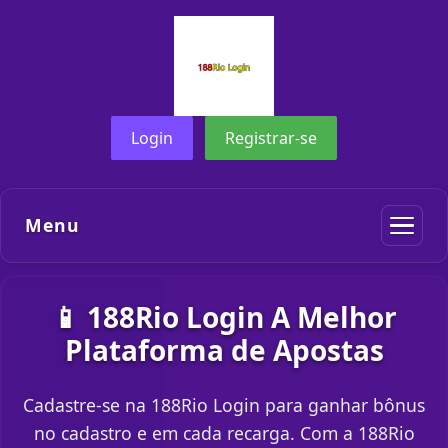
Login
Registrar-se
Menu
📱 188Rio Login A Melhor
Plataforma de Apostas
Cadastre-se na 188Rio Login para ganhar bônus
no cadastro e em cada recarga. Com a 188Rio