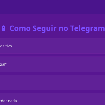
📱 Como Seguir no Telegram
ositivo
ial"
erder nada