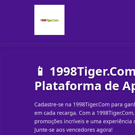
📱 1998Tiger.Co
Plataforma de A
Cadastre-se na 1998Tiger.Com para gan
em cada recarga. Com a 1998Tiger.Com,
promoções incríveis e uma experiência d
Junte-se aos vencedores agora!