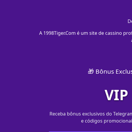
D
A 1998Tiger.Com é um site de cassino pro
🎁 Bônus Exclu
VIP
Receba bônus exclusivos do Telegra
e códigos promocionai