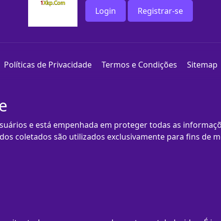
Login
Registrar-se
Políticas de Privacidade
Termos e Condições
Sitemap
de
 usuários e está empenhada em proteger todas as informaçõ
os coletados são utilizados exclusivamente para fins de m