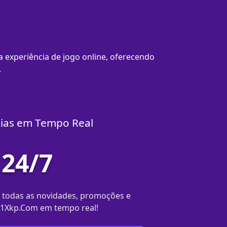
experiência de jogo online, oferecendo
.
cias em Tempo Real
24/7
e todas as novidades, promoções e
 1Xkp.Com em tempo real!