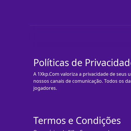
Políticas de Privacida
A 1Xkp.Com valoriza a privacidade de seus
nossos canais de comunicação. Todos os dad
jogadores.
Termos e Condições