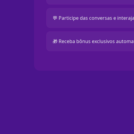
💬 Participe das conversas e interaj
🎁 Receba bônus exclusivos autom