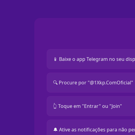
📱 Baixe o app Telegram no seu disp
🔍 Procure por "@1Xkp.ComOficial"
👆 Toque em "Entrar" ou "Join"
🔔 Ative as notificações para não p