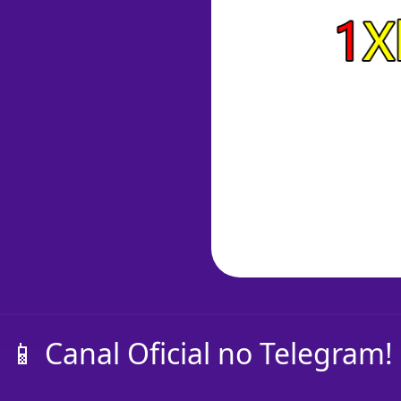
📱 Canal Oficial no Telegram!