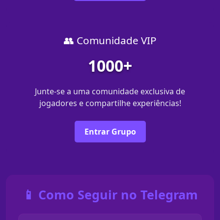
👥 Comunidade VIP
1000+
Junte-se a uma comunidade exclusiva de
jogadores e compartilhe experiências!
Entrar Grupo
📱 Como Seguir no Telegram