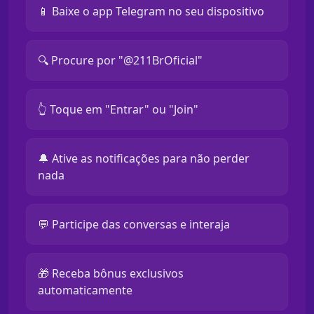
📱 Baixe o app Telegram no seu dispositivo
🔍 Procure por "@211BrOficial"
👆 Toque em "Entrar" ou "Join"
🔔 Ative as notificações para não perder
nada
💬 Participe das conversas e interaja
🎁 Receba bônus exclusivos
automaticamente