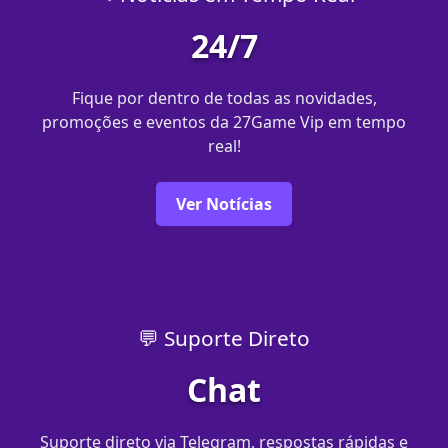
24/7
Fique por dentro de todas as novidades,
promoções e eventos da 27Game Vip em tempo
real!
Ver Notícias
💬 Suporte Direto
Chat
Suporte direto via Telegram, respostas rápidas e