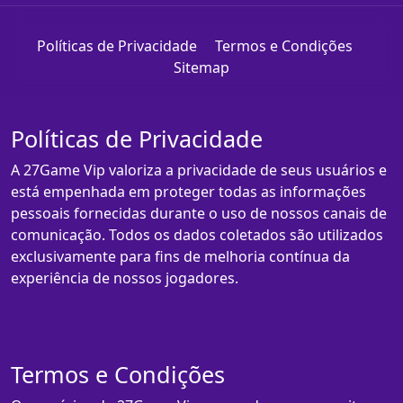
Políticas de Privacidade
Termos e Condições
Sitemap
Políticas de Privacidade
A 27Game Vip valoriza a privacidade de seus usuários e
está empenhada em proteger todas as informações
pessoais fornecidas durante o uso de nossos canais de
comunicação. Todos os dados coletados são utilizados
exclusivamente para fins de melhoria contínua da
experiência de nossos jogadores.
Termos e Condições