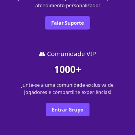
atendimento personalizado!
Falar Suporte
👥 Comunidade VIP
1000+
Junte-se a uma comunidade exclusiva de
jogadores e compartilhe experiências!
Entrar Grupo