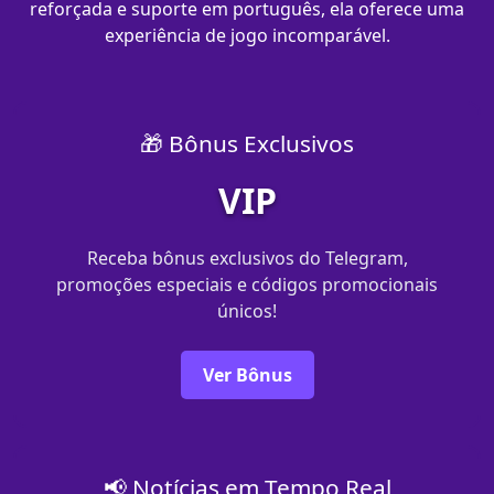
reforçada e suporte em português, ela oferece uma
experiência de jogo incomparável.
🎁 Bônus Exclusivos
VIP
Receba bônus exclusivos do Telegram,
promoções especiais e códigos promocionais
únicos!
Ver Bônus
📢 Notícias em Tempo Real