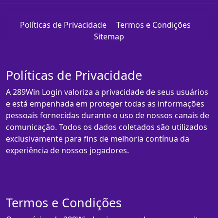
Políticas de Privacidade
Termos e Condições
Sitemap
Políticas de Privacidade
A 289Win Login valoriza a privacidade de seus usuários
e está empenhada em proteger todas as informações
pessoais fornecidas durante o uso de nossos canais de
comunicação. Todos os dados coletados são utilizados
exclusivamente para fins de melhoria contínua da
experiência de nossos jogadores.
Termos e Condições