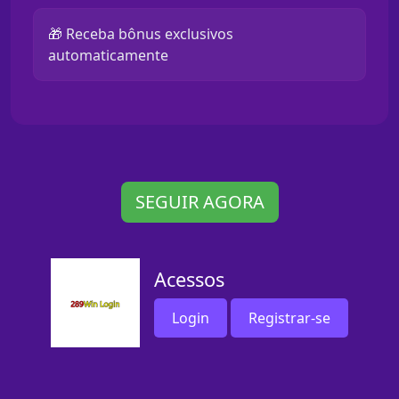
🎁 Receba bônus exclusivos
automaticamente
SEGUIR AGORA
Acessos
Login
Registrar-se