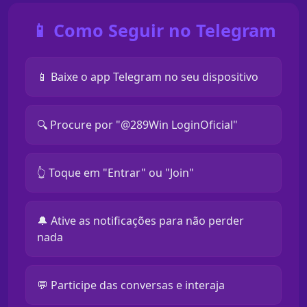
📱 Como Seguir no Telegram
📱 Baixe o app Telegram no seu dispositivo
🔍 Procure por "@289Win LoginOficial"
👆 Toque em "Entrar" ou "Join"
🔔 Ative as notificações para não perder
nada
💬 Participe das conversas e interaja