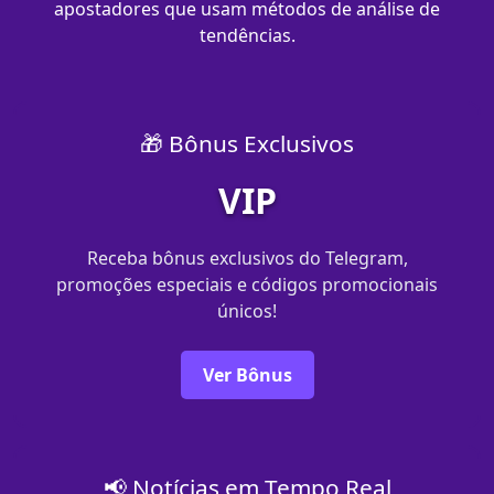
apostadores que usam métodos de análise de
tendências.
🎁 Bônus Exclusivos
VIP
Receba bônus exclusivos do Telegram,
promoções especiais e códigos promocionais
únicos!
Ver Bônus
📢 Notícias em Tempo Real