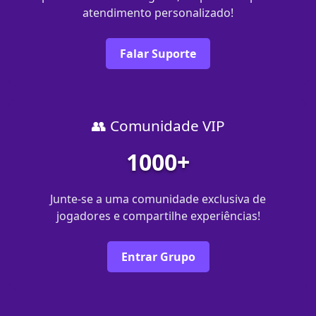
atendimento personalizado!
Falar Suporte
👥 Comunidade VIP
1000+
Junte-se a uma comunidade exclusiva de
jogadores e compartilhe experiências!
Entrar Grupo