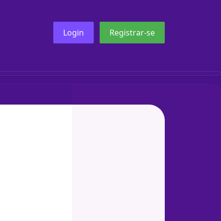
Login
Registrar-se