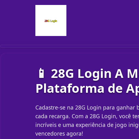
📱 28G Login A M
Plataforma de A
Cadastre-se na 28G Login para ganhar 
cada recarga. Com a 28G Login, você t
incríveis e uma experiência de jogo inig
vencedores agora!