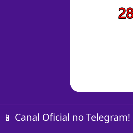
📱 Canal Oficial no Telegram!