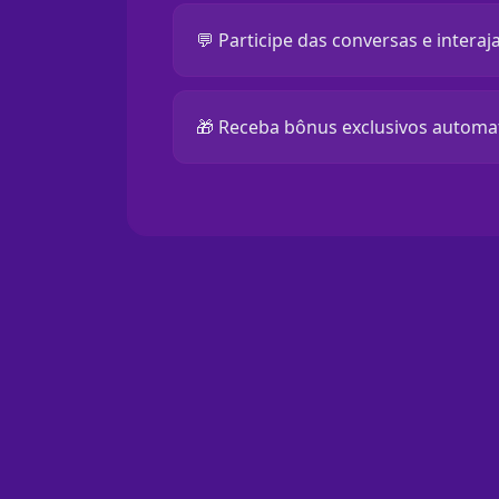
💬 Participe das conversas e interaj
🎁 Receba bônus exclusivos autom