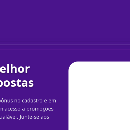
elhor
postas
bônus no cadastro e em
em acesso a promoções
ualável. Junte-se aos