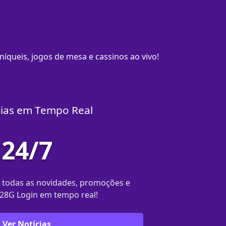
íqueis, jogos de mesa e cassinos ao vivo!
cias em Tempo Real
24/7
e todas as novidades, promoções e
 28G Login em tempo real!
Ver Notícias