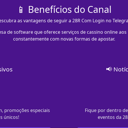
📱 Benefícios do Canal
scubra as vantagens de seguir a 28R Com Login no Teleg
sa de software que oferece serviços de cassino online aos 
constantemente com novas formas de apostar.
sivos
📢 Notí
m, promoções especiais
Fique por dentro d
s únicos!
eventos da 28