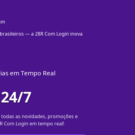
ram
brasileiros — a 28R Com Login inova
cias em Tempo Real
24/7
e todas as novidades, promoções e
R Com Login em tempo real!