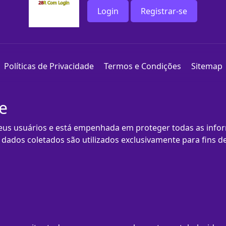
Login
Registrar-se
Políticas de Privacidade
Termos e Condições
Sitemap
de
seus usuários e está empenhada em proteger todas as info
dados coletados são utilizados exclusivamente para fins d