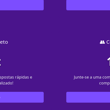
reto
👥 
t
espostas rápidas e
Junte-se a uma com
lizado!
compa
e