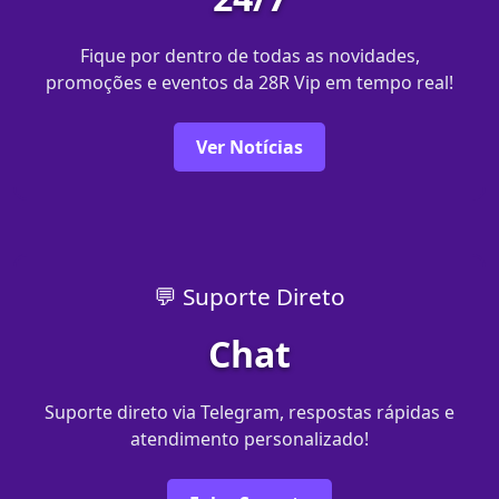
Fique por dentro de todas as novidades,
promoções e eventos da 28R Vip em tempo real!
Ver Notícias
💬 Suporte Direto
Chat
Suporte direto via Telegram, respostas rápidas e
atendimento personalizado!