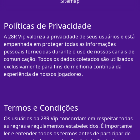
Sitemap
Políticas de Privacidade
A 28R Vip valoriza a privacidade de seus usuários e está
empenhada em proteger todas as informações
pessoais fornecidas durante o uso de nossos canais de
comunicação. Todos os dados coletados são utilizados
exclusivamente para fins de melhoria contínua da
experiência de nossos jogadores.
Termos e Condições
Os usuários da 28R Vip concordam em respeitar todas
as regras e regulamentos estabelecidos. É importante
ler e entender todos os termos antes de participar de