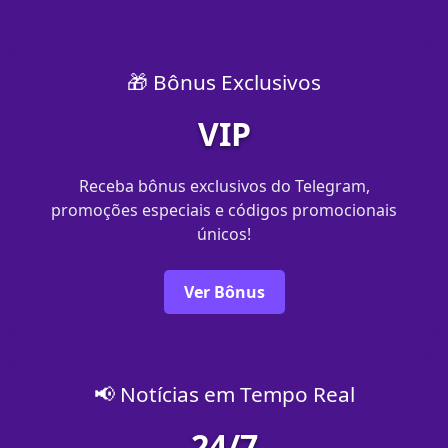
🎁 Bônus Exclusivos
VIP
Receba bônus exclusivos do Telegram,
promoções especiais e códigos promocionais
únicos!
Ver Bônus
📢 Notícias em Tempo Real
24/7