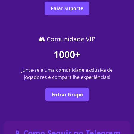
Falar Suporte
👥 Comunidade VIP
1000+
Junte-se a uma comunidade exclusiva de
jogadores e compartilhe experiências!
Entrar Grupo
📱 Como Seguir no Telegram