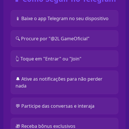
📱 Baixe o app Telegram no seu dispositivo
🔍 Procure por "@2L GameOficial"
👆 Toque em "Entrar" ou "Join"
🔔 Ative as notificações para não perder
nada
💬 Participe das conversas e interaja
🎁 Receba bônus exclusivos