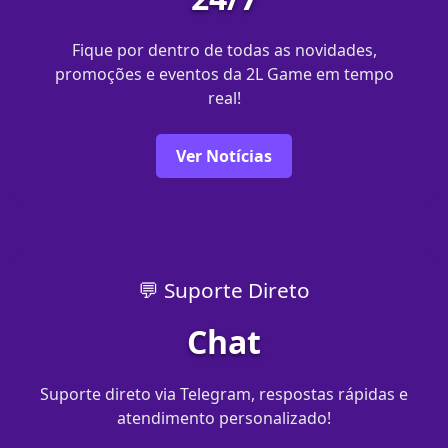
Fique por dentro de todas as novidades,
promoções e eventos da 2L Game em tempo
real!
Ver Notícias
💬 Suporte Direto
Chat
Suporte direto via Telegram, respostas rápidas e
atendimento personalizado!