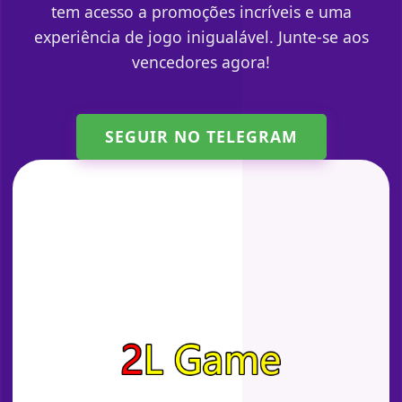
tem acesso a promoções incríveis e uma
experiência de jogo inigualável. Junte-se aos
vencedores agora!
SEGUIR NO TELEGRAM