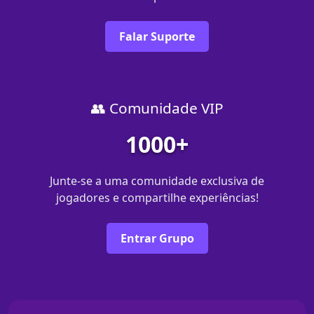
Falar Suporte
👥 Comunidade VIP
1000+
Junte-se a uma comunidade exclusiva de
jogadores e compartilhe experiências!
Entrar Grupo