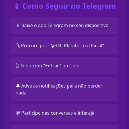
📱 Como Seguir no Telegram
📱 Baixe o app Telegram no seu dispositivo
🔍 Procure por "@34C PlataformaOficial"
👆 Toque em "Entrar" ou "Join"
🔔 Ative as notificações para não perder
nada
💬 Participe das conversas e interaja