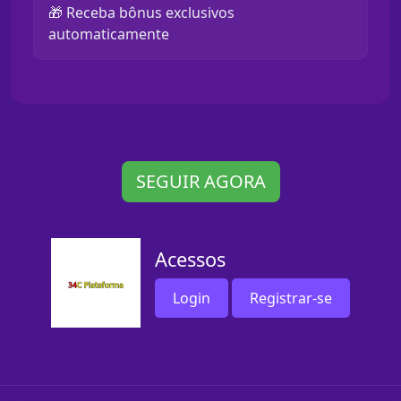
🎁 Receba bônus exclusivos
automaticamente
SEGUIR AGORA
Acessos
Login
Registrar-se