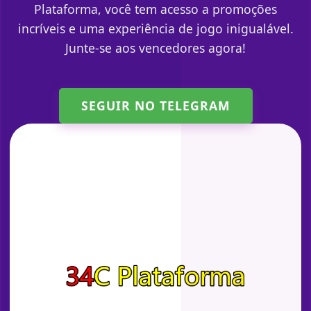
Plataforma, você tem acesso a promoções
incríveis e uma experiência de jogo inigualável.
Junte-se aos vencedores agora!
SEGUIR NO TELEGRAM