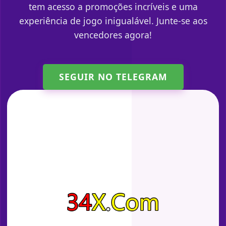
tem acesso a promoções incríveis e uma
experiência de jogo inigualável. Junte-se aos
vencedores agora!
SEGUIR NO TELEGRAM