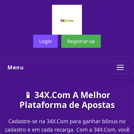
Login
Registrar-se
Menu
📱 34X.Com A Melhor
Plataforma de Apostas
Cadastre-se na 34X.Com para ganhar bônus no
cadastro e em cada recarga. Com a 34X.Com, você