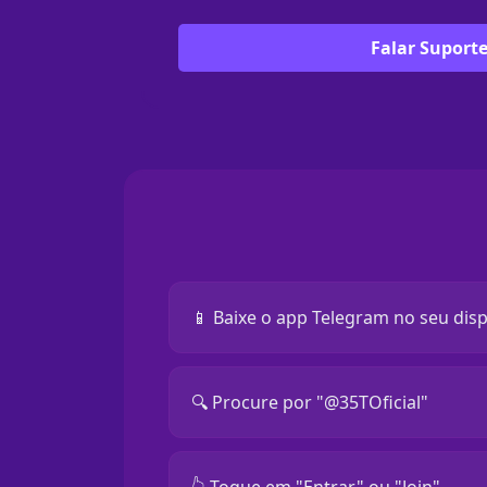
Falar Suport
📱 Baixe o app Telegram no seu disp
🔍 Procure por "@35TOficial"