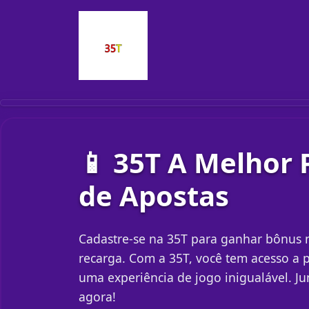
📱 35T A Melhor
de Apostas
Cadastre-se na 35T para ganhar bônus 
recarga. Com a 35T, você tem acesso a 
uma experiência de jogo inigualável. J
agora!