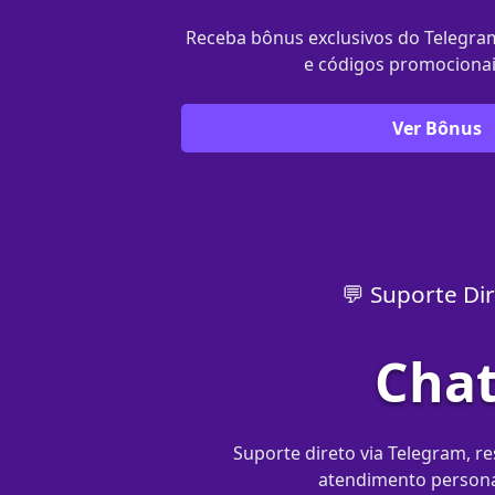
Receba bônus exclusivos do Telegra
e códigos promocionai
Ver Bônus
💬 Suporte Di
Cha
Suporte direto via Telegram, r
atendimento persona