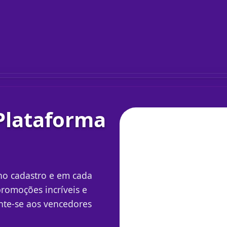
 Plataforma
no cadastro e em cada
promoções incríveis e
unte-se aos vencedores