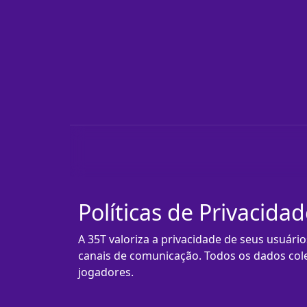
Políticas de Privacida
A 35T valoriza a privacidade de seus usuár
canais de comunicação. Todos os dados cole
jogadores.