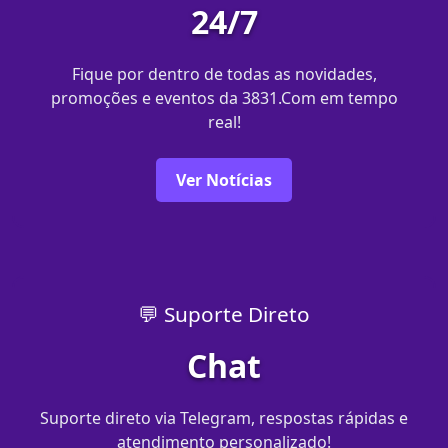
24/7
Fique por dentro de todas as novidades,
promoções e eventos da 3831.Com em tempo
real!
Ver Notícias
💬 Suporte Direto
Chat
Suporte direto via Telegram, respostas rápidas e
atendimento personalizado!