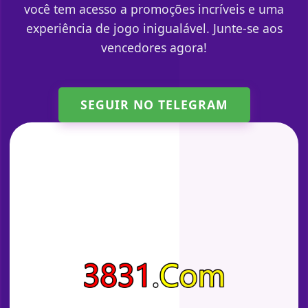
você tem acesso a promoções incríveis e uma
experiência de jogo inigualável. Junte-se aos
vencedores agora!
SEGUIR NO TELEGRAM