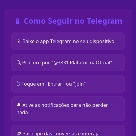
📱 Como Seguir no Telegram
📱 Baixe o app Telegram no seu dispositivo
🔍 Procure por "@3831 PlataformaOficial"
👆 Toque em "Entrar" ou "Join"
🔔 Ative as notificações para não perder
nada
💬 Participe das conversas e interaja