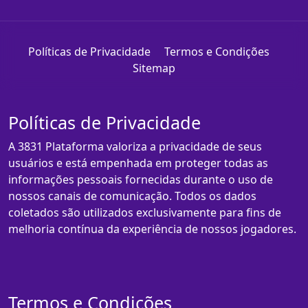
Políticas de Privacidade
Termos e Condições
Sitemap
Políticas de Privacidade
A 3831 Plataforma valoriza a privacidade de seus
usuários e está empenhada em proteger todas as
informações pessoais fornecidas durante o uso de
nossos canais de comunicação. Todos os dados
coletados são utilizados exclusivamente para fins de
melhoria contínua da experiência de nossos jogadores.
Termos e Condições