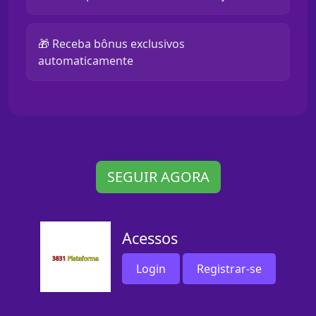
🎁 Receba bônus exclusivos
automaticamente
SEGUIR AGORA
Acessos
Login
Registrar-se