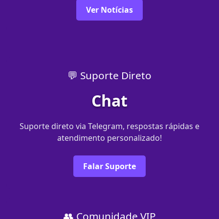
Ver Notícias
💬 Suporte Direto
Chat
Suporte direto via Telegram, respostas rápidas e
atendimento personalizado!
Falar Suporte
👥 Comunidade VIP