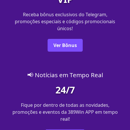
Receba bônus exclusivos do Telegram,
promoções especiais e códigos promocionais
únicos!
Ver Bônus
📢 Notícias em Tempo Real
24/7
Fique por dentro de todas as novidades,
promoções e eventos da 389Win APP em tempo
real!