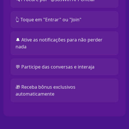
👆 Toque em "Entrar" ou "Join"
🔔 Ative as notificações para não perder
nada
💬 Participe das conversas e interaja
🎁 Receba bônus exclusivos
automaticamente