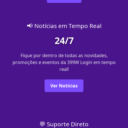
📢 Notícias em Tempo Real
24/7
Fique por dentro de todas as novidades,
promoções e eventos da 399W Login em tempo
real!
Ver Notícias
💬 Suporte Direto