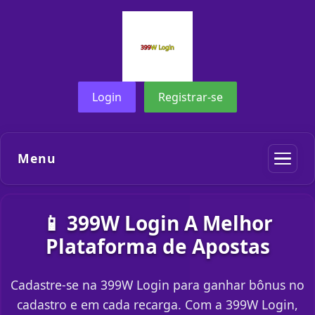
Login
Registrar-se
Menu
📱 399W Login A Melhor
Plataforma de Apostas
Cadastre-se na 399W Login para ganhar bônus no
cadastro e em cada recarga. Com a 399W Login,