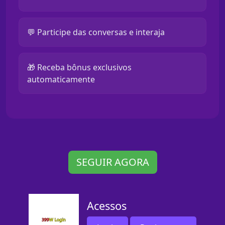
💬 Participe das conversas e interaja
🎁 Receba bônus exclusivos
automaticamente
SEGUIR AGORA
Acessos