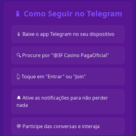
📱 Como Seguir no Telegram
📱 Baixe o app Telegram no seu dispositivo
🔍 Procure por "@3F Casino PagaOficial"
👆 Toque em "Entrar" ou "Join"
🔔 Ative as notificações para não perder
nada
💬 Participe das conversas e interaja