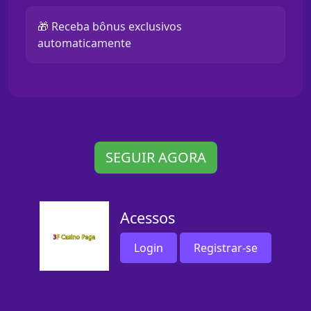
🎁 Receba bônus exclusivos
automaticamente
SEGUIR AGORA
Acessos
Login
Registrar-se