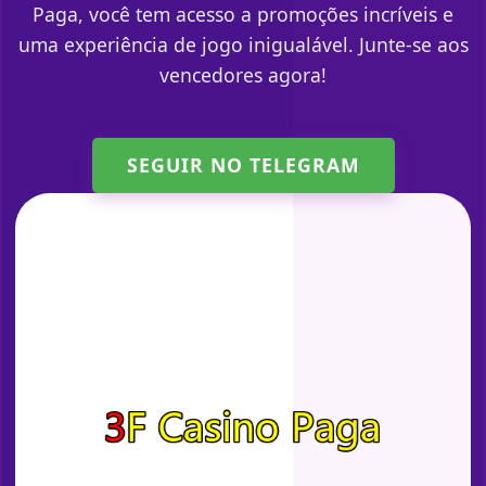
Paga, você tem acesso a promoções incríveis e
uma experiência de jogo inigualável. Junte-se aos
vencedores agora!
SEGUIR NO TELEGRAM