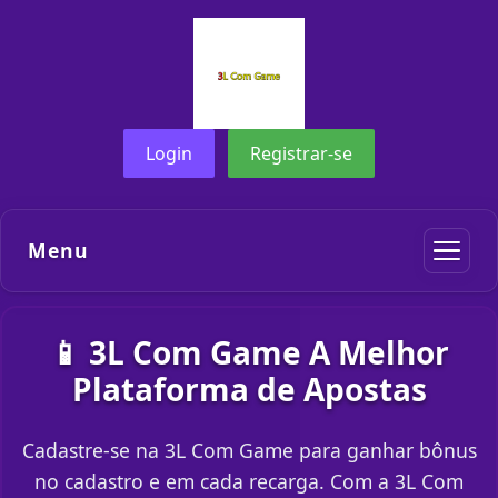
Login
Registrar-se
Menu
📱 3L Com Game A Melhor
Plataforma de Apostas
Cadastre-se na 3L Com Game para ganhar bônus
no cadastro e em cada recarga. Com a 3L Com