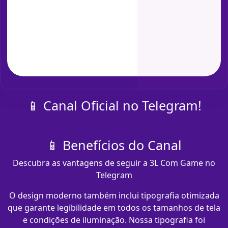
📱 Canal Oficial no Telegram!
📱 Benefícios do Canal
Descubra as vantagens de seguir a 3L Com Game no
Telegram
O design moderno também inclui tipografia otimizada
que garante legibilidade em todos os tamanhos de tela
e condições de iluminação. Nossa tipografia foi