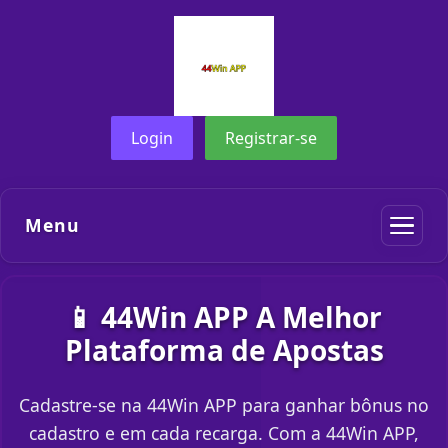
Login
Registrar-se
Menu
📱 44Win APP A Melhor
Plataforma de Apostas
Cadastre-se na 44Win APP para ganhar bônus no
cadastro e em cada recarga. Com a 44Win APP,