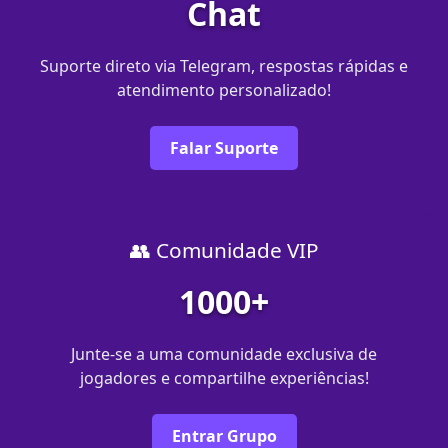
Chat
Suporte direto via Telegram, respostas rápidas e
atendimento personalizado!
Falar Suporte
👥 Comunidade VIP
1000+
Junte-se a uma comunidade exclusiva de
jogadores e compartilhe experiências!
Entrar Grupo