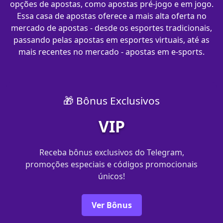
opções de apostas, como apostas pré-jogo e em jogo.
Essa casa de apostas oferece a mais alta oferta no
mercado de apostas - desde os esportes tradicionais,
passando pelas apostas em esportes virtuais, até as
mais recentes no mercado - apostas em e-sports.
🎁 Bônus Exclusivos
VIP
Receba bônus exclusivos do Telegram,
promoções especiais e códigos promocionais
únicos!
Ver Bônus