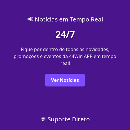
📢 Notícias em Tempo Real
24/7
Fique por dentro de todas as novidades,
promoções e eventos da 44Win APP em tempo
real!
Ver Notícias
💬 Suporte Direto