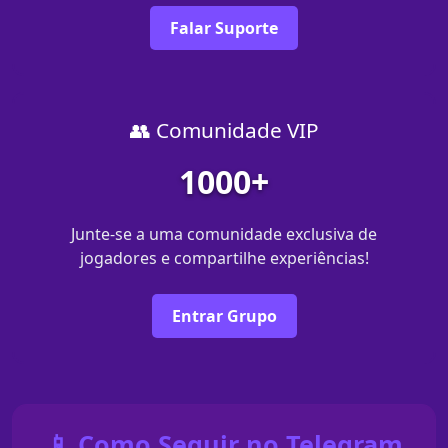
Falar Suporte
👥 Comunidade VIP
1000+
Junte-se a uma comunidade exclusiva de
jogadores e compartilhe experiências!
Entrar Grupo
📱 Como Seguir no Telegram