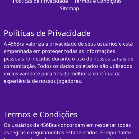
Políticas de Privacidade
Termos e Condições
Sitemap
Políticas de Privacidade
A 456Bra valoriza a privacidade de seus usuários e está
empenhada em proteger todas as informações
pessoais fornecidas durante o uso de nossos canais de
comunicação. Todos os dados coletados são utilizados
exclusivamente para fins de melhoria contínua da
experiência de nossos jogadores.
Termos e Condições
Os usuários da 456Bra concordam em respeitar todas
as regras e regulamentos estabelecidos. É importante