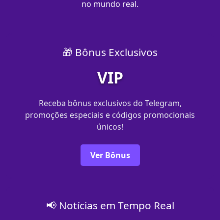
no mundo real.
🎁 Bônus Exclusivos
VIP
Receba bônus exclusivos do Telegram,
promoções especiais e códigos promocionais
únicos!
Ver Bônus
📢 Notícias em Tempo Real