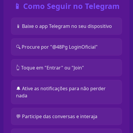
📱 Como Seguir no Telegram
📱 Baixe o app Telegram no seu dispositivo
🔍 Procure por "@48Pg LoginOficial"
👆 Toque em "Entrar" ou "Join"
🔔 Ative as notificações para não perder
nada
💬 Participe das conversas e interaja