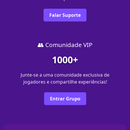
Falar Suporte
👥 Comunidade VIP
1000+
Junte-se a uma comunidade exclusiva de
jogadores e compartilhe experiências!
Entrar Grupo