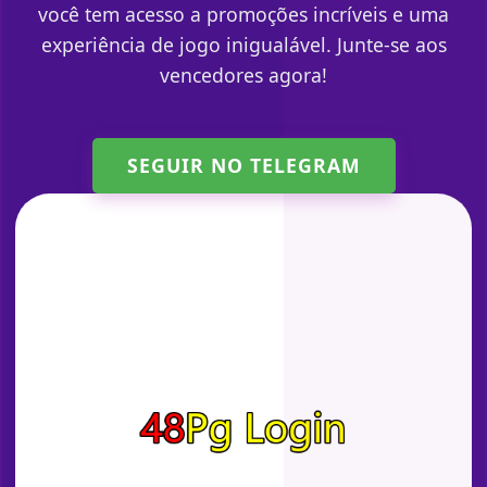
você tem acesso a promoções incríveis e uma
experiência de jogo inigualável. Junte-se aos
vencedores agora!
SEGUIR NO TELEGRAM