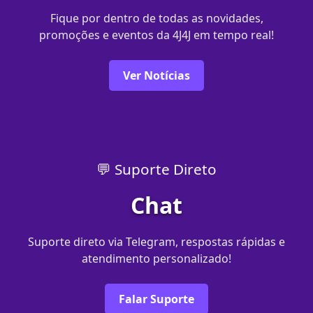
Fique por dentro de todas as novidades,
promoções e eventos da 4J4J em tempo real!
Ver Notícias
💬 Suporte Direto
Chat
Suporte direto via Telegram, respostas rápidas e
atendimento personalizado!
Falar Suporte