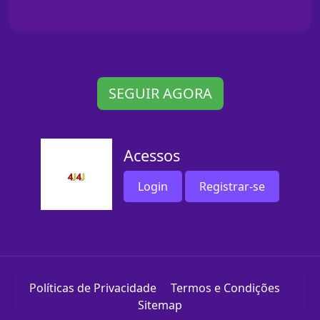
SEGUIR AGORA
Acessos
Login
Registrar-se
Políticas de Privacidade
Termos e Condições
Sitemap