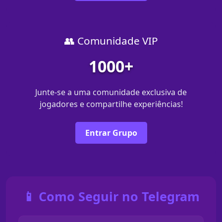
👥 Comunidade VIP
1000+
Junte-se a uma comunidade exclusiva de
jogadores e compartilhe experiências!
Entrar Grupo
📱 Como Seguir no Telegram