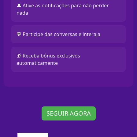
🔔 Ative as notificações para não perder
nada
💬 Participe das conversas e interaja
🎁 Receba bônus exclusivos
automaticamente
SEGUIR AGORA