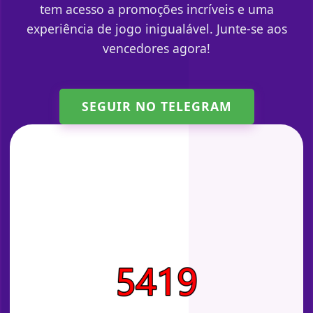
tem acesso a promoções incríveis e uma
experiência de jogo inigualável. Junte-se aos
vencedores agora!
SEGUIR NO TELEGRAM