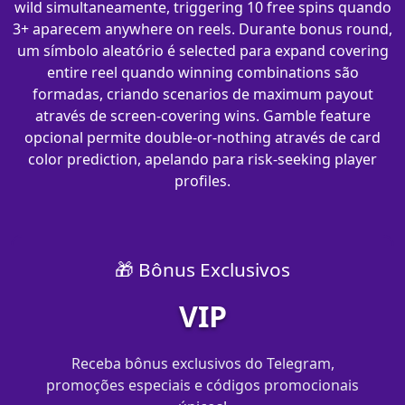
wild simultaneamente, triggering 10 free spins quando
3+ aparecem anywhere on reels. Durante bonus round,
um símbolo aleatório é selected para expand covering
entire reel quando winning combinations são
formadas, criando scenarios de maximum payout
através de screen-covering wins. Gamble feature
opcional permite double-or-nothing através de card
color prediction, apelando para risk-seeking player
profiles.
🎁 Bônus Exclusivos
VIP
Receba bônus exclusivos do Telegram,
promoções especiais e códigos promocionais