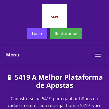
Login
Registrar-se
Menu
📱 5419 A Melhor Plataforma
de Apostas
Cadastre-se na 5419 para ganhar bônus no
cadastro e em cada recarga. Com a 5419, você