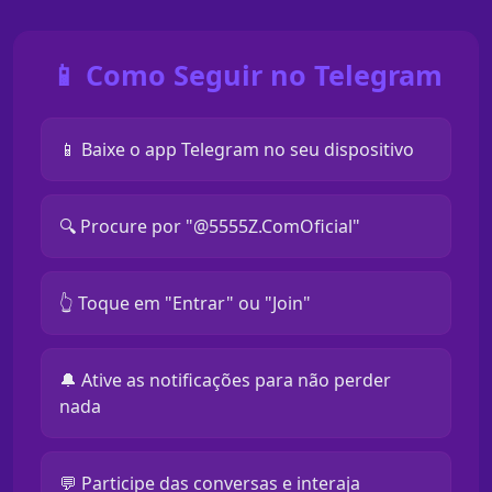
📱 Como Seguir no Telegram
📱 Baixe o app Telegram no seu dispositivo
🔍 Procure por "@5555Z.ComOficial"
👆 Toque em "Entrar" ou "Join"
🔔 Ative as notificações para não perder
nada
💬 Participe das conversas e interaja