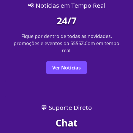
📢 Notícias em Tempo Real
24/7
Fique por dentro de todas as novidades,
promoções e eventos da 5555Z.Com em tempo
real!
Ver Notícias
💬 Suporte Direto
Chat