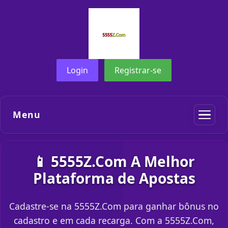
Login
Registrar-se
Menu
📱 5555Z.Com A Melhor
Plataforma de Apostas
Cadastre-se na 5555Z.Com para ganhar bônus no
cadastro e em cada recarga. Com a 5555Z.Com,