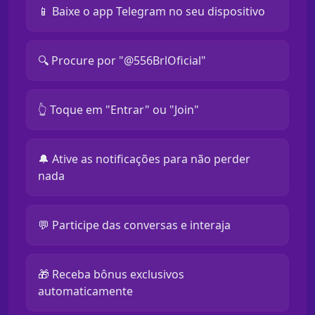
📱 Baixe o app Telegram no seu dispositivo
🔍 Procure por "@556BrlOficial"
👆 Toque em "Entrar" ou "Join"
🔔 Ative as notificações para não perder
nada
💬 Participe das conversas e interaja
🎁 Receba bônus exclusivos
automaticamente