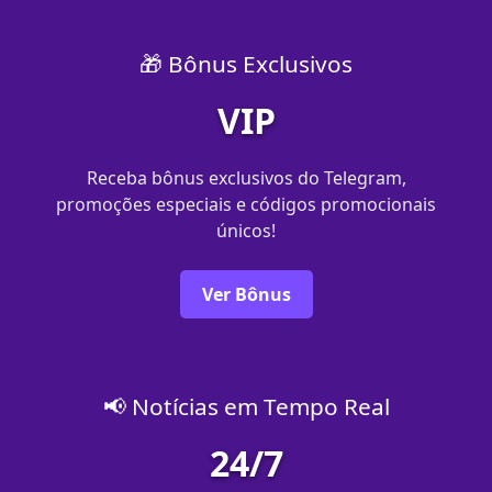
🎁 Bônus Exclusivos
VIP
Receba bônus exclusivos do Telegram,
promoções especiais e códigos promocionais
únicos!
Ver Bônus
📢 Notícias em Tempo Real
24/7