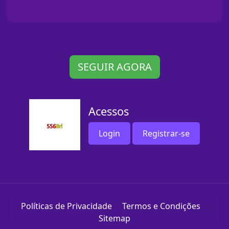
SEGUIR AGORA
Acessos
Login
Registrar-se
Políticas de Privacidade
Termos e Condições
Sitemap