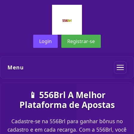
Login
Registrar-se
Menu
📱 556Brl A Melhor
Plataforma de Apostas
Cadastre-se na 556Brl para ganhar bônus no
cadastro e em cada recarga. Com a 556Brl, você