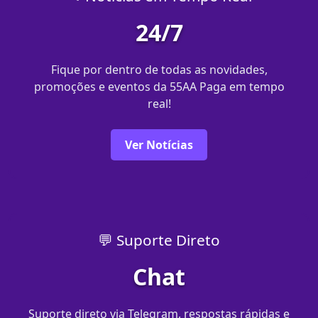
24/7
Fique por dentro de todas as novidades,
promoções e eventos da 55AA Paga em tempo
real!
Ver Notícias
💬 Suporte Direto
Chat
Suporte direto via Telegram, respostas rápidas e