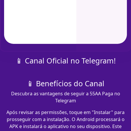
📱 Canal Oficial no Telegram!
📱 Benefícios do Canal
Descubra as vantagens de seguir a 55AA Paga no
Telegram
Após revisar as permissões, toque em "Instalar" para
prosseguir com a instalação. O Android processará o
APK e instalará o aplicativo no seu dispositivo. Este