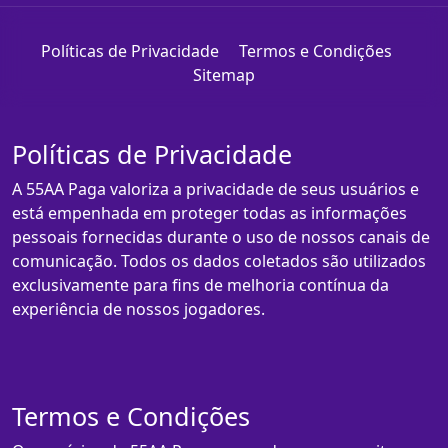
Políticas de Privacidade
Termos e Condições
Sitemap
Políticas de Privacidade
A 55AA Paga valoriza a privacidade de seus usuários e
está empenhada em proteger todas as informações
pessoais fornecidas durante o uso de nossos canais de
comunicação. Todos os dados coletados são utilizados
exclusivamente para fins de melhoria contínua da
experiência de nossos jogadores.
Termos e Condições