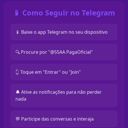
📱 Como Seguir no Telegram
📱 Baixe o app Telegram no seu dispositivo
🔍 Procure por "@55AA PagaOficial"
👆 Toque em "Entrar" ou "Join"
🔔 Ative as notificações para não perder
nada
💬 Participe das conversas e interaja