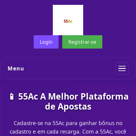
Login
Registrar-se
Menu
📱 55Ac A Melhor Plataforma
de Apostas
Cadastre-se na 55Ac para ganhar bônus no
cadastro e em cada recarga. Com a 55Ac, você