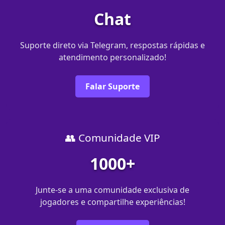
Chat
Suporte direto via Telegram, respostas rápidas e
atendimento personalizado!
Falar Suporte
👥 Comunidade VIP
1000+
Junte-se a uma comunidade exclusiva de
jogadores e compartilhe experiências!