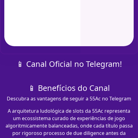
📱 Canal Oficial no Telegram!
📱 Benefícios do Canal
Descubra as vantagens de seguir a 55Ac no Telegram
A arquitetura ludológica de slots da 55Ac representa
um ecossistema curado de experiências de jogo
algoritmicamente balanceadas, onde cada título passa
por rigoroso processo de due diligence antes da