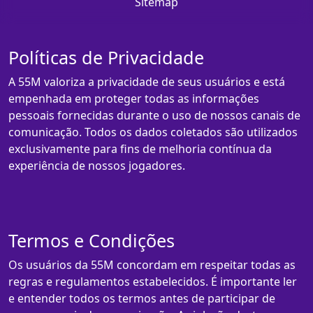
Sitemap
Políticas de Privacidade
A 55M valoriza a privacidade de seus usuários e está
empenhada em proteger todas as informações
pessoais fornecidas durante o uso de nossos canais de
comunicação. Todos os dados coletados são utilizados
exclusivamente para fins de melhoria contínua da
experiência de nossos jogadores.
Termos e Condições
Os usuários da 55M concordam em respeitar todas as
regras e regulamentos estabelecidos. É importante ler
e entender todos os termos antes de participar de