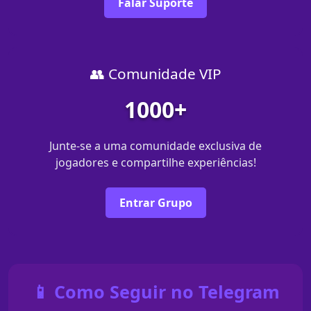
Falar Suporte
👥 Comunidade VIP
1000+
Junte-se a uma comunidade exclusiva de
jogadores e compartilhe experiências!
Entrar Grupo
📱 Como Seguir no Telegram