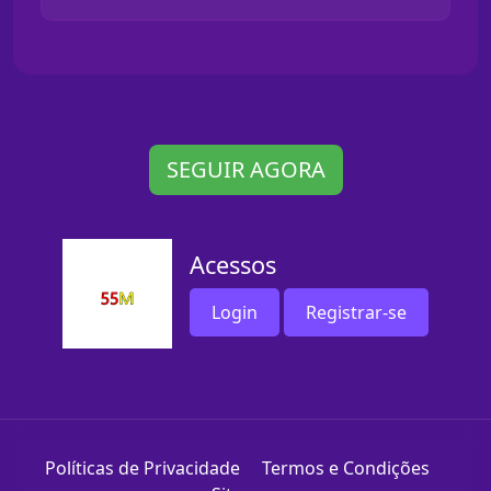
SEGUIR AGORA
Acessos
Login
Registrar-se
Políticas de Privacidade
Termos e Condições