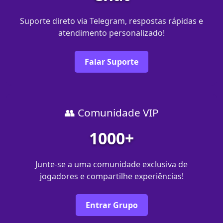
Suporte direto via Telegram, respostas rápidas e
atendimento personalizado!
Falar Suporte
👥 Comunidade VIP
1000+
Junte-se a uma comunidade exclusiva de
jogadores e compartilhe experiências!
Entrar Grupo