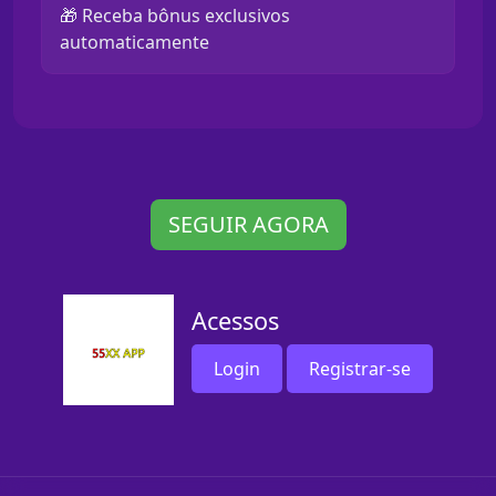
🎁 Receba bônus exclusivos
automaticamente
SEGUIR AGORA
Acessos
Login
Registrar-se