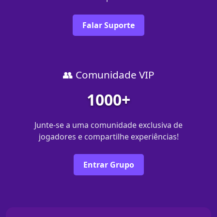
Falar Suporte
👥 Comunidade VIP
1000+
Junte-se a uma comunidade exclusiva de
jogadores e compartilhe experiências!
Entrar Grupo