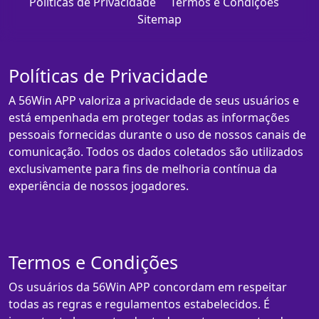
Políticas de Privacidade
Termos e Condições
Sitemap
Políticas de Privacidade
A 56Win APP valoriza a privacidade de seus usuários e
está empenhada em proteger todas as informações
pessoais fornecidas durante o uso de nossos canais de
comunicação. Todos os dados coletados são utilizados
exclusivamente para fins de melhoria contínua da
experiência de nossos jogadores.
Termos e Condições
Os usuários da 56Win APP concordam em respeitar
todas as regras e regulamentos estabelecidos. É