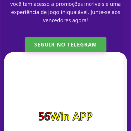
você tem acesso a promoções incríveis e uma
experiência de jogo inigualável. Junte-se aos
vencedores agora!
SEGUIR NO TELEGRAM