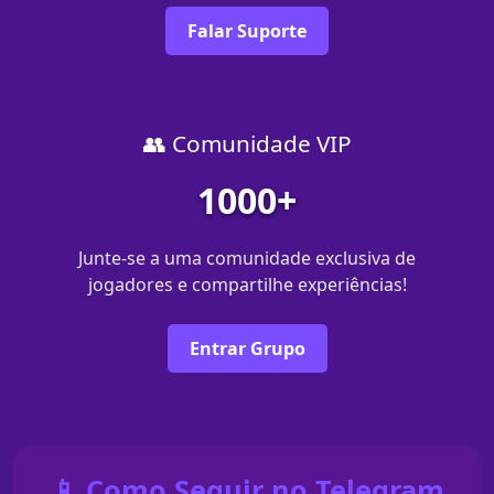
Falar Suporte
👥 Comunidade VIP
1000+
Junte-se a uma comunidade exclusiva de
jogadores e compartilhe experiências!
Entrar Grupo
📱 Como Seguir no Telegram