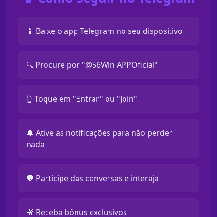
📱 Baixe o app Telegram no seu dispositivo
🔍 Procure por "@56Win APPOficial"
👆 Toque em "Entrar" ou "Join"
🔔 Ative as notificações para não perder
nada
💬 Participe das conversas e interaja
🎁 Receba bônus exclusivos