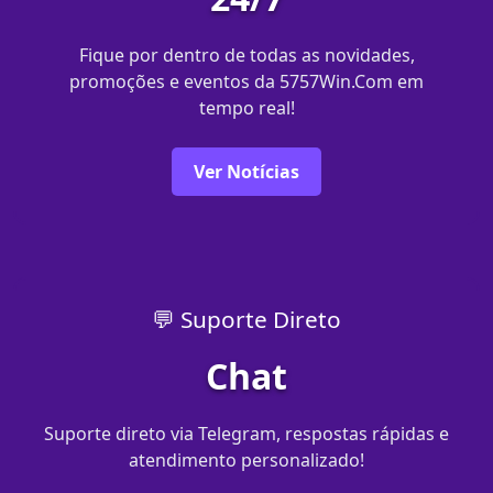
Fique por dentro de todas as novidades,
promoções e eventos da 5757Win.Com em
tempo real!
Ver Notícias
💬 Suporte Direto
Chat
Suporte direto via Telegram, respostas rápidas e
atendimento personalizado!