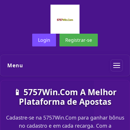
Login
Registrar-se
Menu
📱 5757Win.Com A Melhor
Plataforma de Apostas
Cadastre-se na 5757Win.Com para ganhar bônus
no cadastro e em cada recarga. Com a