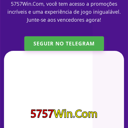
5757Win.Com, você tem acesso a promoções
incríveis e uma experiência de jogo inigualável.
Junte-se aos vencedores agora!
SEGUIR NO TELEGRAM