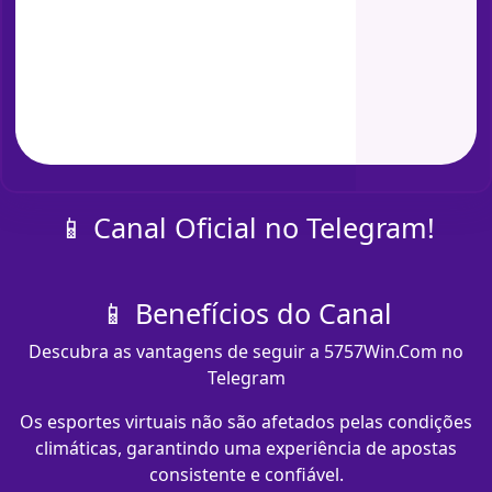
📱 Canal Oficial no Telegram!
📱 Benefícios do Canal
Descubra as vantagens de seguir a 5757Win.Com no
Telegram
Os esportes virtuais não são afetados pelas condições
climáticas, garantindo uma experiência de apostas
consistente e confiável.