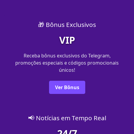
🎁 Bônus Exclusivos
VIP
Receba bônus exclusivos do Telegram,
promoções especiais e códigos promocionais
únicos!
Ver Bônus
📢 Notícias em Tempo Real
24/7