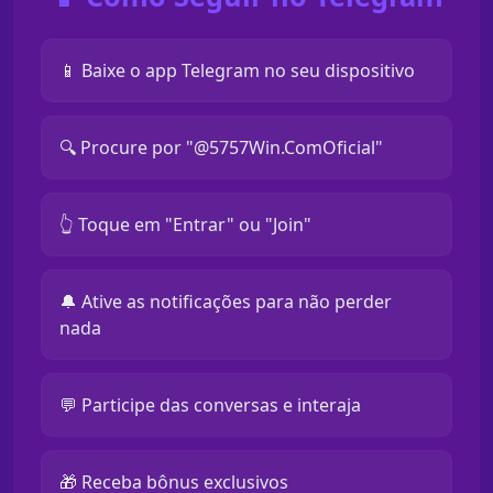
📱 Baixe o app Telegram no seu dispositivo
🔍 Procure por "@5757Win.ComOficial"
👆 Toque em "Entrar" ou "Join"
🔔 Ative as notificações para não perder
nada
💬 Participe das conversas e interaja
🎁 Receba bônus exclusivos