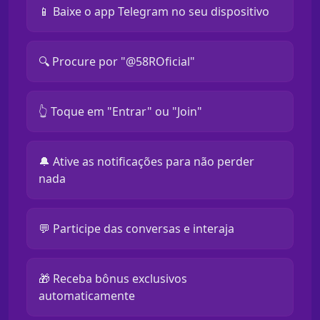
📱 Baixe o app Telegram no seu dispositivo
🔍 Procure por "@58ROficial"
👆 Toque em "Entrar" ou "Join"
🔔 Ative as notificações para não perder
nada
💬 Participe das conversas e interaja
🎁 Receba bônus exclusivos
automaticamente