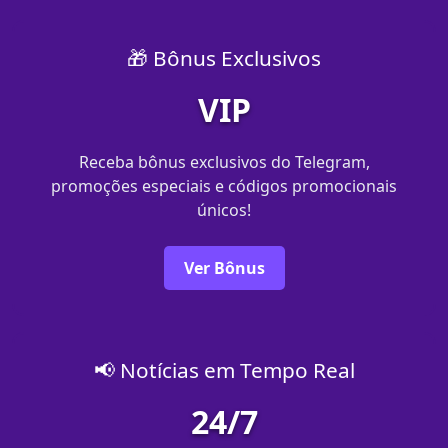
🎁 Bônus Exclusivos
VIP
Receba bônus exclusivos do Telegram,
promoções especiais e códigos promocionais
únicos!
Ver Bônus
📢 Notícias em Tempo Real
24/7