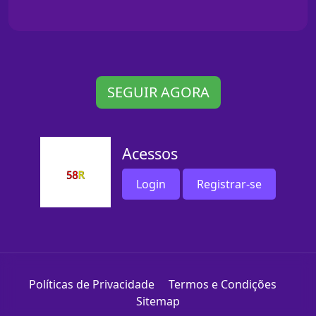
SEGUIR AGORA
Acessos
Login
Registrar-se
Políticas de Privacidade
Termos e Condições
Sitemap