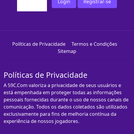
Login
Registrar-se
Políticas de Privacidade
Termos e Condições
Sitemap
Políticas de Privacidade
A 59C.Com valoriza a privacidade de seus usuários e
está empenhada em proteger todas as informações
pessoais fornecidas durante o uso de nossos canais de
comunicação. Todos os dados coletados são utilizados
exclusivamente para fins de melhoria contínua da
experiência de nossos jogadores.