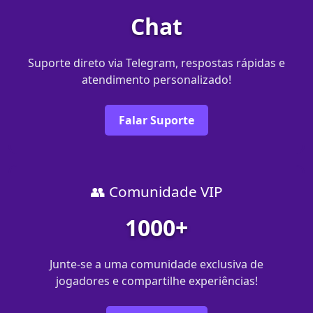
Chat
Suporte direto via Telegram, respostas rápidas e
atendimento personalizado!
Falar Suporte
👥 Comunidade VIP
1000+
Junte-se a uma comunidade exclusiva de
jogadores e compartilhe experiências!