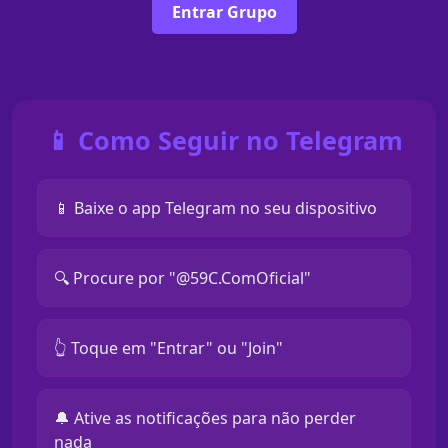
Entrar Grupo
📱 Como Seguir no Telegram
📱 Baixe o app Telegram no seu dispositivo
🔍 Procure por "@59C.ComOficial"
👆 Toque em "Entrar" ou "Join"
🔔 Ative as notificações para não perder
nada