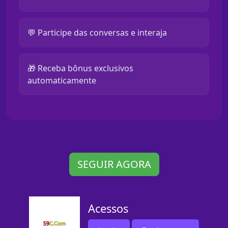
💬 Participe das conversas e interaja
🎁 Receba bônus exclusivos
automaticamente
SEGUIR AGORA
Acessos