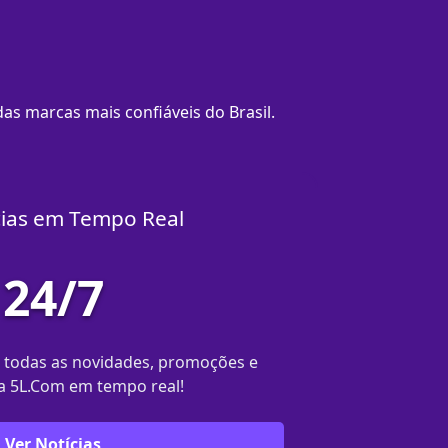
s marcas mais confiáveis do Brasil.
cias em Tempo Real
24/7
e todas as novidades, promoções e
a 5L.Com em tempo real!
Ver Notícias