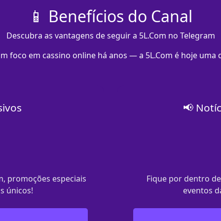
📱 Benefícios do Canal
Descubra as vantagens de seguir a 5L.Com no Telegram
om foco em cassino online há anos — a 5L.Com é hoje uma da
sivos
📢 Notí
m, promoções especiais
Fique por dentro d
s únicos!
eventos d