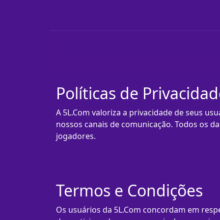
Políticas de Privacida
A 5L.Com valoriza a privacidade de seus us
nossos canais de comunicação. Todos os dad
jogadores.
Termos e Condições
Os usuários da 5L.Com concordam em respeit