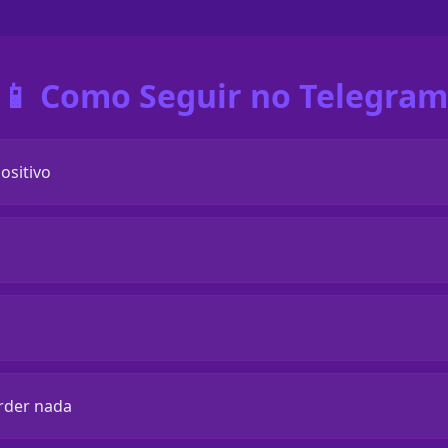
📱 Como Seguir no Telegram
ositivo
erder nada