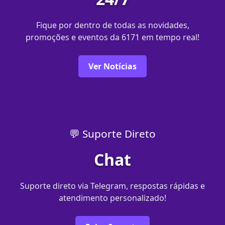
Fique por dentro de todas as novidades,
promoções e eventos da 6171 em tempo real!
Ver Notícias
💬 Suporte Direto
Chat
Suporte direto via Telegram, respostas rápidas e
atendimento personalizado!