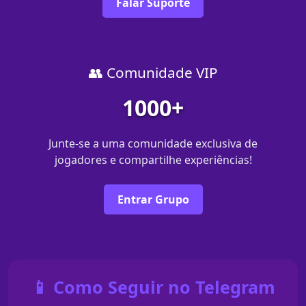
Falar Suporte
👥 Comunidade VIP
1000+
Junte-se a uma comunidade exclusiva de
jogadores e compartilhe experiências!
Entrar Grupo
📱 Como Seguir no Telegram