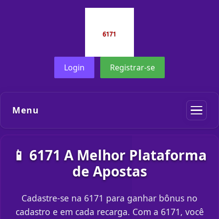
Login
Registrar-se
Menu
📱 6171 A Melhor Plataforma
de Apostas
Cadastre-se na 6171 para ganhar bônus no
cadastro e em cada recarga. Com a 6171, você