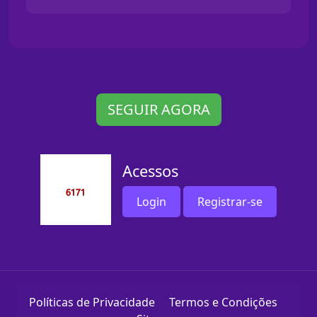
SEGUIR AGORA
Acessos
Login
Registrar-se
Políticas de Privacidade
Termos e Condições