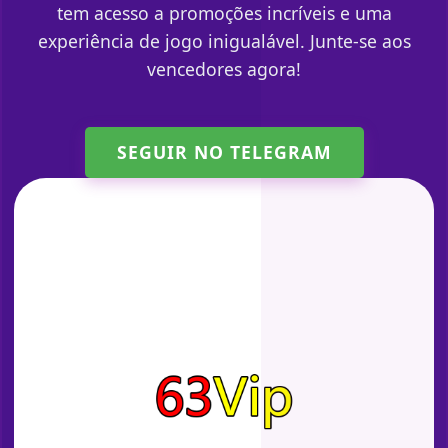
tem acesso a promoções incríveis e uma
experiência de jogo inigualável. Junte-se aos
vencedores agora!
SEGUIR NO TELEGRAM