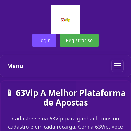
Login
Registrar-se
Menu
📱 63Vip A Melhor Plataforma
de Apostas
Cadastre-se na 63Vip para ganhar bônus no
cadastro e em cada recarga. Com a 63Vip, você