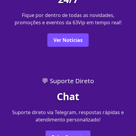
Fique por dentro de todas as novidades,
promoções e eventos da 63Vip em tempo real!
Ver Notícias
💬 Suporte Direto
Chat
Suporte direto via Telegram, respostas rápidas e
atendimento personalizado!