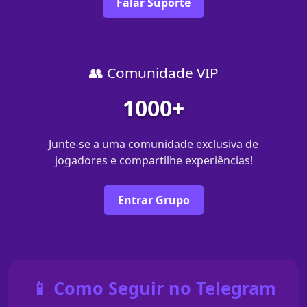
Falar Suporte
👥 Comunidade VIP
1000+
Junte-se a uma comunidade exclusiva de
jogadores e compartilhe experiências!
Entrar Grupo
📱 Como Seguir no Telegram