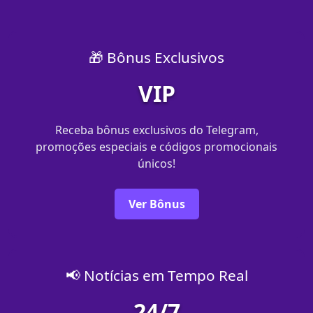
🎁 Bônus Exclusivos
VIP
Receba bônus exclusivos do Telegram,
promoções especiais e códigos promocionais
únicos!
Ver Bônus
📢 Notícias em Tempo Real
24/7