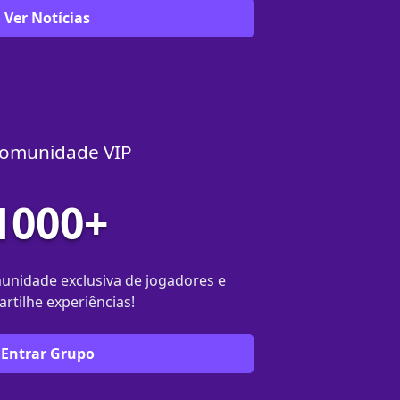
Ver Notícias
Comunidade VIP
1000+
unidade exclusiva de jogadores e
rtilhe experiências!
Entrar Grupo