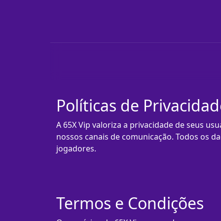
Políticas de Privacida
A 65X Vip valoriza a privacidade de seus u
nossos canais de comunicação. Todos os dad
jogadores.
Termos e Condições