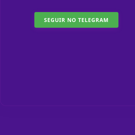
SEGUIR NO TELEGRAM