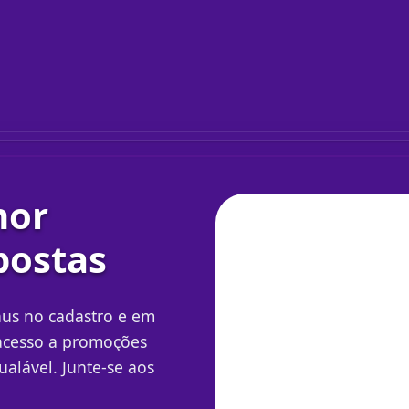
hor
postas
nus no cadastro e em
 acesso a promoções
ualável. Junte-se aos