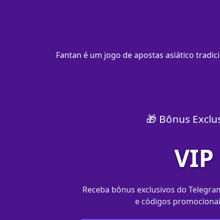
Fantan é um jogo de apostas asiático tradi
🎁 Bônus Exclu
VIP
Receba bônus exclusivos do Telegra
e códigos promocionai