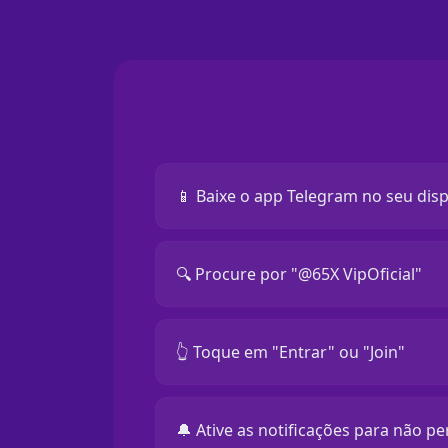
📱 Baixe o app Telegram no seu disp
🔍 Procure por "@65X VipOficial"
👆 Toque em "Entrar" ou "Join"
🔔 Ative as notificações para não p