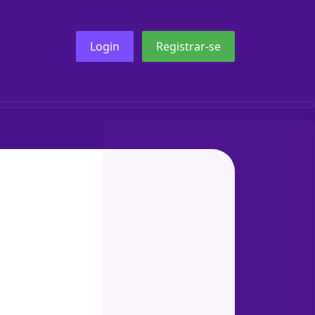
Login
Registrar-se