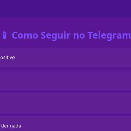
📱 Como Seguir no Telegram
ositivo
erder nada