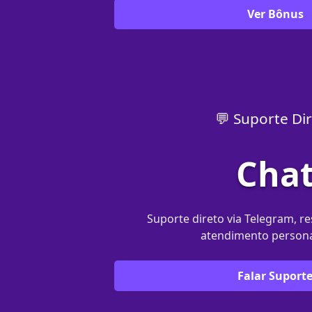
Ver Bônus
💬 Suporte Di
Cha
Suporte direto via Telegram, r
atendimento persona
Falar Suport