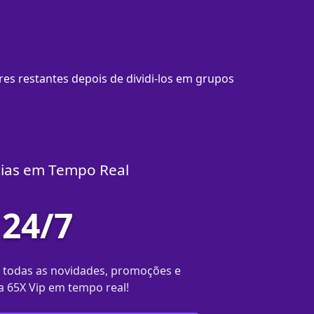
es restantes depois de dividi-los em grupos
cias em Tempo Real
24/7
e todas as novidades, promoções e
a 65X Vip em tempo real!