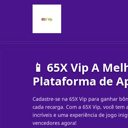
📱 65X Vip A Mel
Plataforma de A
Cadastre-se na 65X Vip para ganhar bô
cada recarga. Com a 65X Vip, você tem
incríveis e uma experiência de jogo inig
vencedores agora!