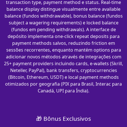
transaction type, payment method e status. Real-time
balance display distingue visualmente entre available
balance (fundos withdrawable), bonus balance (fundos
subject a wagering requirements) e locked balance
(fundos em pending withdrawals). A interface de
depósito implementa one-click repeat deposits para
payment methods salvos, reduzindo friction em
sessões recorrentes, enquanto mantém options para
adicionar novos métodos através de integrações com
25+ payment providers incluindo cards, e-wallets (Skrill,
Neteller, PayPal), bank transfers, cryptocurrencies
(Bitcoin, Ethereum, USDT) e local payment methods
otimizados por geografia (PIX para Brasil, Interac para
Canadá, UPI para Índia).
🎁 Bônus Exclusivos