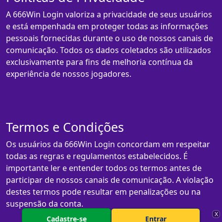
A 666Win Login valoriza a privacidade de seus usuários
e está empenhada em proteger todas as informações
pessoais fornecidas durante o uso de nossos canais de
comunicação. Todos os dados coletados são utilizados
exclusivamente para fins de melhoria contínua da
experiência de nossos jogadores.
Termos e Condições
Os usuários da 666Win Login concordam em respeitar
todas as regras e regulamentos estabelecidos. É
importante ler e entender todos os termos antes de
participar de nossos canais de comunicação. A violação
destes termos pode resultar em penalizações ou na
suspensão da conta.
X
Cadastre-se
Entrar