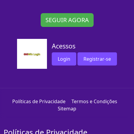
SEGUIR AGORA
Acessos
Login
Registrar-se
Políticas de Privacidade
Termos e Condições
Sitemap
Políticas de Privacidade