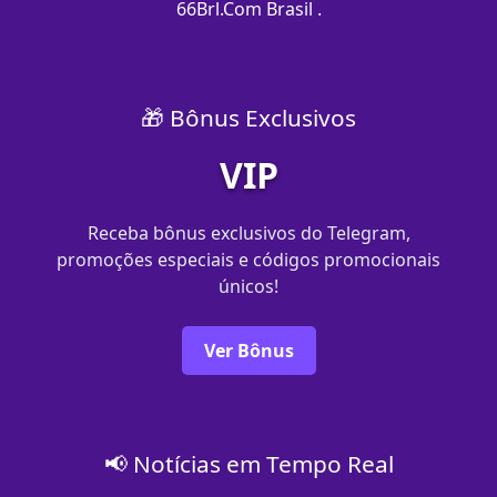
66Brl.Com Brasil .
🎁 Bônus Exclusivos
VIP
Receba bônus exclusivos do Telegram,
promoções especiais e códigos promocionais
únicos!
Ver Bônus
📢 Notícias em Tempo Real