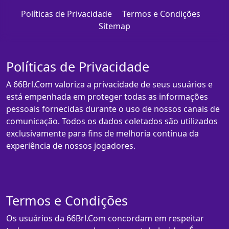
Políticas de Privacidade
Termos e Condições
Sitemap
Políticas de Privacidade
A 66Brl.Com valoriza a privacidade de seus usuários e
está empenhada em proteger todas as informações
pessoais fornecidas durante o uso de nossos canais de
comunicação. Todos os dados coletados são utilizados
exclusivamente para fins de melhoria contínua da
experiência de nossos jogadores.
Termos e Condições
Os usuários da 66Brl.Com concordam em respeitar