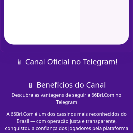
📱 Canal Oficial no Telegram!
📱 Benefícios do Canal
Descubra as vantagens de seguir a 66Brl.Com no
Telegram
A 66Brl.Com é um dos cassinos mais reconhecidos do
Brasil — com operação justa e transparente,
conquistou a confiança dos jogadores pela plataforma