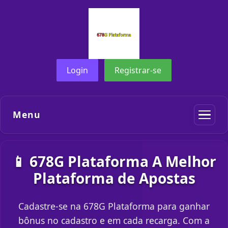
Login
Registrar-se
Menu
📱 678G Plataforma A Melhor
Plataforma de Apostas
Cadastre-se na 678G Plataforma para ganhar
bônus no cadastro e em cada recarga. Com a