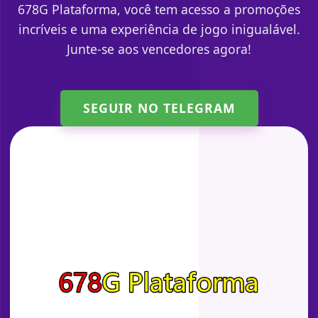
678G Plataforma, você tem acesso a promoções
incríveis e uma experiência de jogo inigualável.
Junte-se aos vencedores agora!
SEGUIR NO TELEGRAM