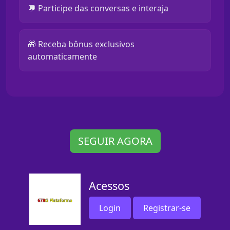
💬 Participe das conversas e interaja
🎁 Receba bônus exclusivos
automaticamente
SEGUIR AGORA
Acessos
Login
Registrar-se