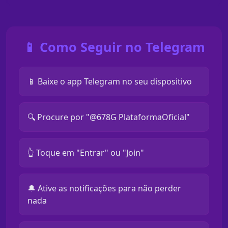
📱 Como Seguir no Telegram
📱 Baixe o app Telegram no seu dispositivo
🔍 Procure por "@678G PlataformaOficial"
👆 Toque em "Entrar" ou "Join"
🔔 Ative as notificações para não perder
nada