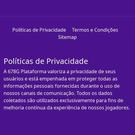
Políticas de Privacidade
Termos e Condições
Sitemap
Políticas de Privacidade
A 678G Plataforma valoriza a privacidade de seus
usuários e está empenhada em proteger todas as
informações pessoais fornecidas durante o uso de
nossos canais de comunicação. Todos os dados
coletados são utilizados exclusivamente para fins de
melhoria contínua da experiência de nossos jogadores.