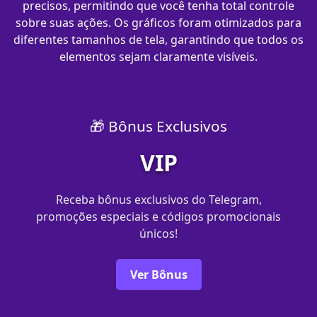
precisos, permitindo que você tenha total controle
sobre suas ações. Os gráficos foram otimizados para
diferentes tamanhos de tela, garantindo que todos os
elementos sejam claramente visíveis.
🎁 Bônus Exclusivos
VIP
Receba bônus exclusivos do Telegram,
promoções especiais e códigos promocionais
únicos!
Ver Bônus