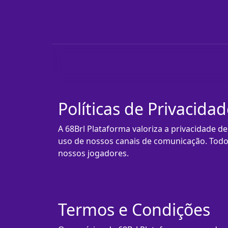
Políticas de Privacida
A 68Brl Plataforma valoriza a privacidade 
uso de nossos canais de comunicação. Todos
nossos jogadores.
Termos e Condições