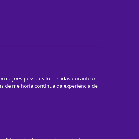
formações pessoais fornecidas durante o
ns de melhoria contínua da experiência de