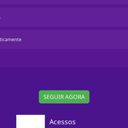
a
aticamente
SEGUIR AGORA
Acessos