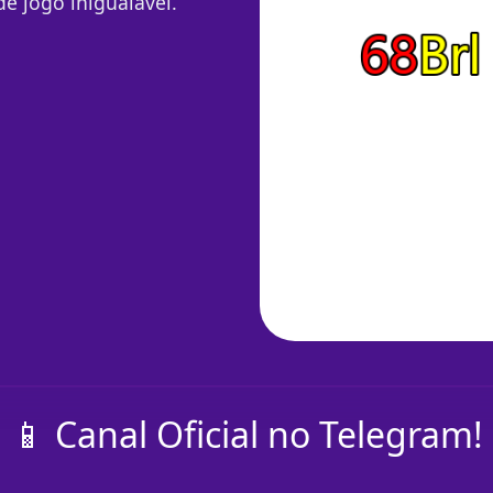
e jogo inigualável.
📱 Canal Oficial no Telegram!