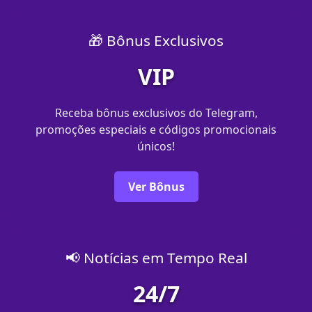
🎁 Bônus Exclusivos
VIP
Receba bônus exclusivos do Telegram,
promoções especiais e códigos promocionais
únicos!
Ver Bônus
📢 Notícias em Tempo Real
24/7