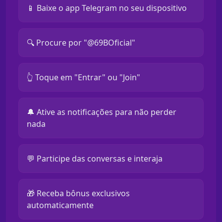
📱 Baixe o app Telegram no seu dispositivo
🔍 Procure por "@69BOficial"
👆 Toque em "Entrar" ou "Join"
🔔 Ative as notificações para não perder
nada
💬 Participe das conversas e interaja
🎁 Receba bônus exclusivos
automaticamente