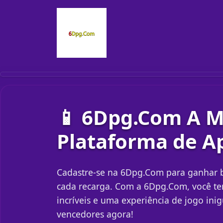
📱 6Dpg.Com A M
Plataforma de A
Cadastre-se na 6Dpg.Com para ganhar 
cada recarga. Com a 6Dpg.Com, você t
incríveis e uma experiência de jogo inig
vencedores agora!