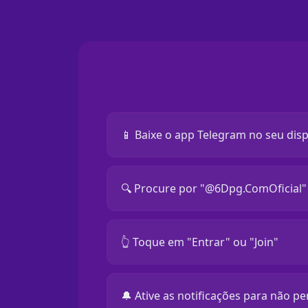
📱 Baixe o app Telegram no seu disp
🔍 Procure por "@6Dpg.ComOficial"
👆 Toque em "Entrar" ou "Join"
🔔 Ative as notificações para não p