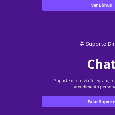
Ver Bônus
💬 Suporte Di
Cha
Suporte direto via Telegram, r
atendimento persona
Falar Suport