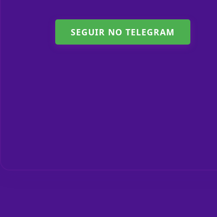
SEGUIR NO TELEGRAM