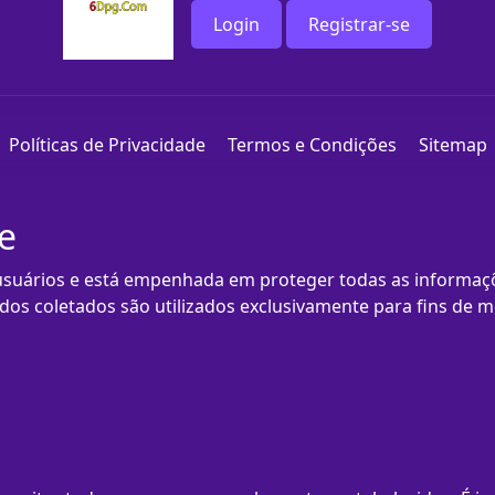
Login
Registrar-se
Políticas de Privacidade
Termos e Condições
Sitemap
de
 usuários e está empenhada em proteger todas as informaç
os coletados são utilizados exclusivamente para fins de m