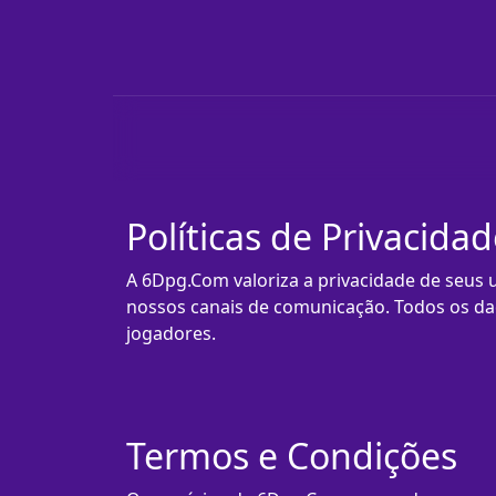
Políticas de Privacida
A 6Dpg.Com valoriza a privacidade de seus
nossos canais de comunicação. Todos os dad
jogadores.
Termos e Condições