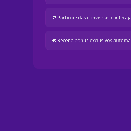
💬 Participe das conversas e interaj
🎁 Receba bônus exclusivos autom