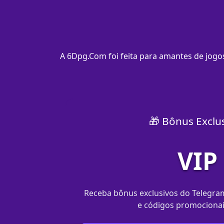
A 6Dpg.Com foi feita para amantes de jog
🎁 Bônus Exclu
VIP
Receba bônus exclusivos do Telegra
e códigos promocionai